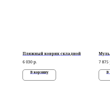
Пляжный коврик складной
Муль
6 030
р.
7 875
В корзину
В