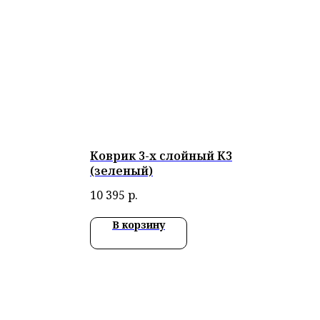
Коврик 3-х слойный К3
(зеленый)
10 395
р.
В корзину