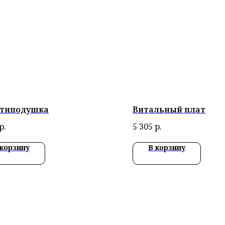
типодушка
Витальный плат
р.
5 305
р.
 корзину
В корзину