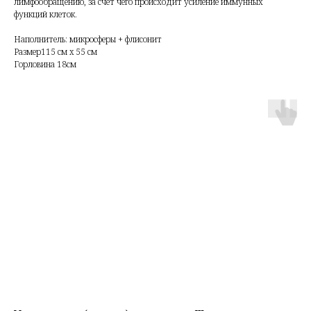
лимфообращению, за счет чего происходит усиление иммунных
функций клеток.
Наполнитель: микросферы + флисонит
Размер115 см x 55 см
Горловина 18см