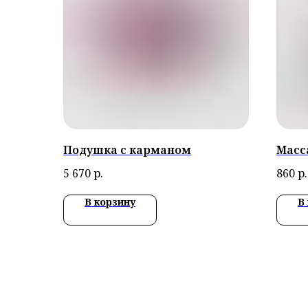
Подушка с карманом
Масс
5 670
р.
860
р.
В корзину
В