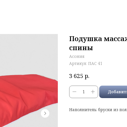
Подушка массаж
спины
Асония
Артикул:
ПАС 41
р.
3 625
Добавит
Наполнитель: бруски из п