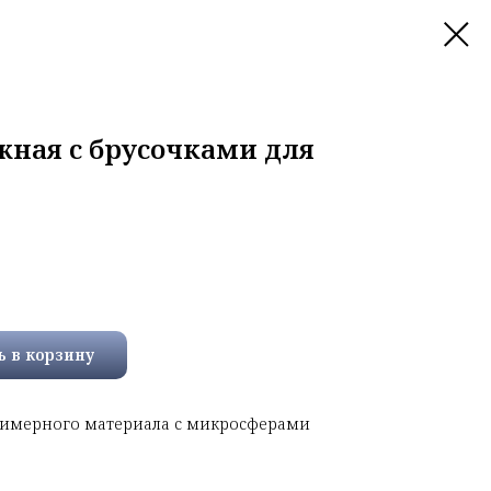
ная с брусочками для
ь в корзину
олимерного материала с микросферами