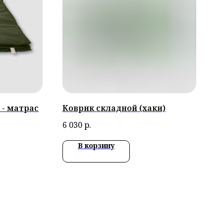
 - матрас
Коврик складной (хаки)
6 030
р.
В корзину